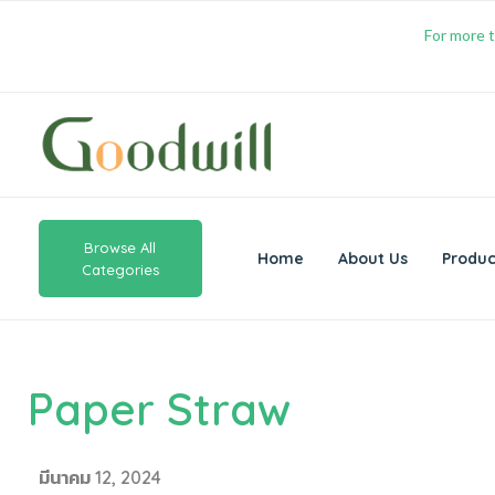
For more t
Browse All
Home
About Us
Produc
Categories
Paper Straw
มีนาคม 12, 2024