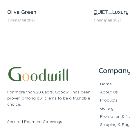
Olive Green
QUIET….Luxury
3 กรกฎาคม 2026
3 กรกฎาคม 2026
Compan
Home
For more than 20 years, Goodwill has been
About Us
proven among our clients to be a trustable
Products
choice.
Gallery
Promotion & N
Secured Payment Gateways
Shipping & Pa