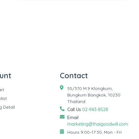
unt
Contact
55/370 M.9 Klongkum,
rt
Bungkum Bangkok, 10230
list
Thailand
g Detail
Call Us
02-943-8528
Email
marketing@thaigoodwill.com
Hours 9:00–17:30, Mon - Fri