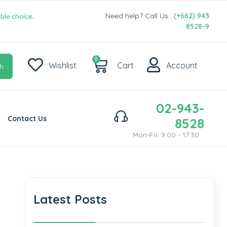
Need help? Call Us :
(+662) 943
ble choice.
8528-9
0
Wishlist
Cart
Account
h
02-943-
Contact Us
8528
Mon-Fri: 9:00 - 17:30
Latest Posts