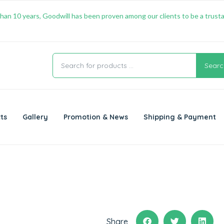
han 10 years, Goodwill has been proven among our clients to be a trusta
Searc
ts
Gallery
Promotion & News
Shipping & Payment
Share