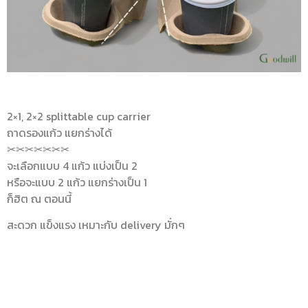
2×1, 2×2 splittable cup carrier
ถาดรองแก้ว แยกร่างได้
✂✂✂✂✂✂✂
จะเลือกแบบ 4 แก้ว แบ่งเป็น 2
หรือจะแบบ 2 แก้ว แยกร่างเป็น 1
ก็ฮิต ณ ตอนนี้
สะดวก แข็งแรง เหมาะกับ delivery มั่กๆ