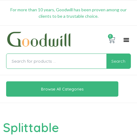
For more than 10 years, Goodwill has been proven among our
clients to be a trustable choice.
0
Promotion & 
Shipping & 
Contact Us
Search
Browse All Categories
Splittable