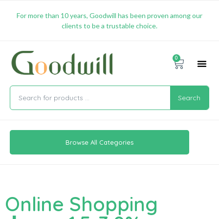
For more than 10 years, Goodwill has been proven among our
clients to be a trustable choice.
0
Promotion & 
Shipping & 
Contact Us
Search
Browse All Categories
Online Shopping