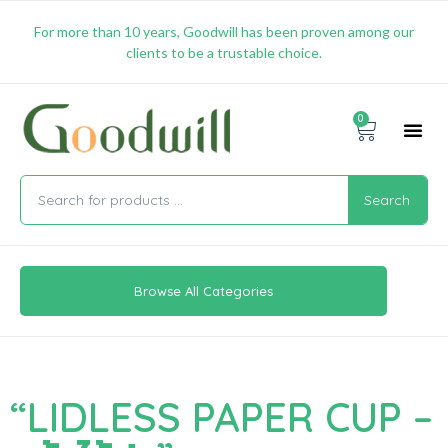
For more than 10 years, Goodwill has been proven among our
clients to be a trustable choice.
0
Promotion & 
Shipping & 
Contact Us
Search
Browse All Categories
“LIDLESS PAPER CUP –