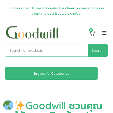
For more than 10 years, Goodwill has been proven among our
clients to be a trustable choice.
0
Promotion & 
Shipping & 
Contact Us
Search
Browse All Categories
Goodwill ชวนคุณ