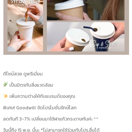
ดีไซน์สวย ดูพรีเมี่ยม
เป็นมิตรกับสิ่งแวดล้อม
เพิ่มความต่างให้กับแบรนด์ของคุณ
พิเศษ! Goodwill จัดโปรโมชั่นรักษ์โลก
ลดทันที 3-7% เปลี่ยนมาใช้ฝาแก้วกระดาษกันค่ะ ^^
วันนี้ถึง 15 พ.ย. นี้นะ *ไม่สามารถใช้ร่วมกับโปร.อื่นได้