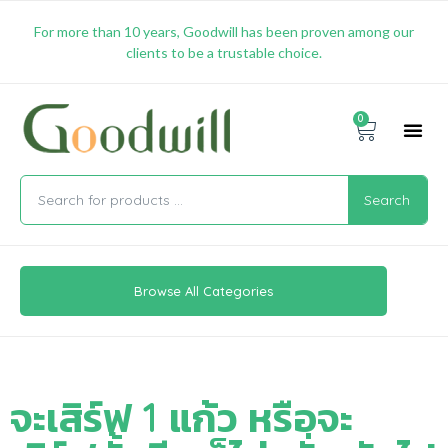
For more than 10 years, Goodwill has been proven among our
clients to be a trustable choice.
0
Promotion & 
Shipping & 
Contact Us
Search
Browse All Categories
จะเสิร์ฟ 1 แก้ว หรือจะ