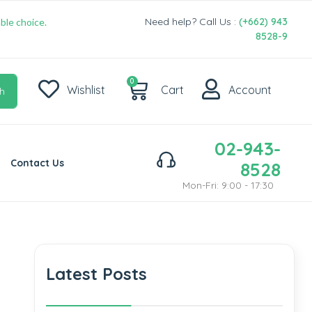
Need help? Call Us :
(+662) 943
ble choice.
8528-9
0
Wishlist
Cart
Account
h
02-943-
Contact Us
8528
Mon-Fri: 9:00 - 17:30
Latest Posts