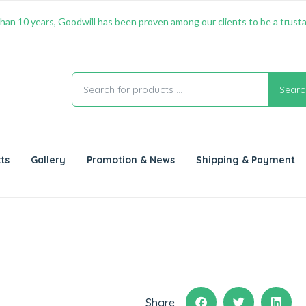
han 10 years, Goodwill has been proven among our clients to be a trusta
Searc
ts
Gallery
Promotion & News
Shipping & Payment
Share