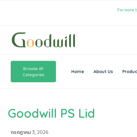
For more t
Browse All
Home
About Us
Produc
Categories
Goodwill PS Lid
กรกฎาคม 3, 2026