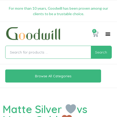
For more than 10 years, Goodwill has been proven among our
clients to be a trustable choice.
0
Promotion & 
Shipping & 
Contact Us
Search
Browse All Categories
Matte Silver
vs