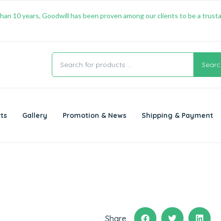
han 10 years, Goodwill has been proven among our clients to be a trusta
Searc
ts
Gallery
Promotion & News
Shipping & Payment
Share