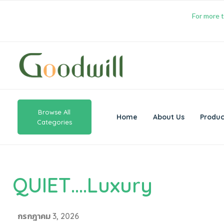
For more t
Browse All
Home
About Us
Produc
Categories
QUIET….Luxury
กรกฎาคม 3, 2026