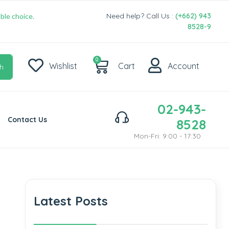
Need help? Call Us :
(+662) 943
ble choice.
8528-9
0
Wishlist
Cart
Account
h
02-943-
Contact Us
8528
Mon-Fri: 9:00 - 17:30
Latest Posts