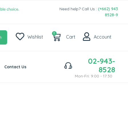
Need help? Call Us :
(+662) 943
ble choice.
8528-9
0
Wishlist
Cart
Account
h
02-943-
Contact Us
8528
Mon-Fri: 9:00 - 17:30