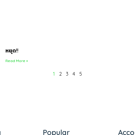
หยุด!!
Read More »
1
2
3
4
5
y
Popular
Acco