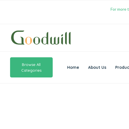
For more t
Browse All
Home
About Us
Produc
Categories