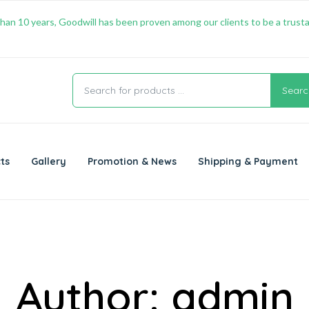
han 10 years, Goodwill has been proven among our clients to be a trusta
Searc
ts
Gallery
Promotion & News
Shipping & Payment
Author:
admin