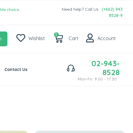
Need help? Call Us :
(+662) 943
ble choice.
8528-9
0
Wishlist
Cart
Account
h
02-943-
Contact Us
8528
Mon-Fri: 9:00 - 17:30