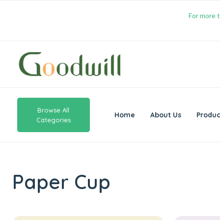
For more t
Browse All
Home
About Us
Produc
Categories
Paper Cup