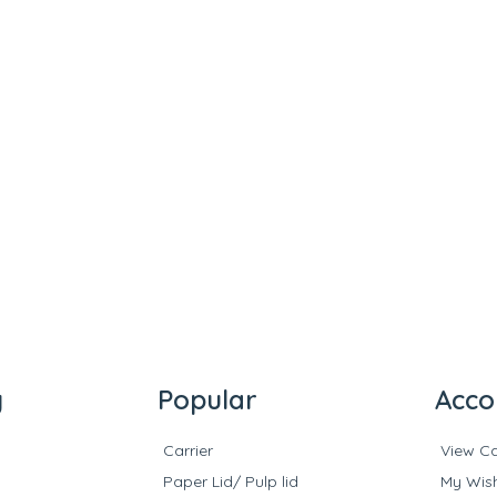
y
Popular
Acco
Carrier
View Ca
Paper Lid/ Pulp lid
My Wish