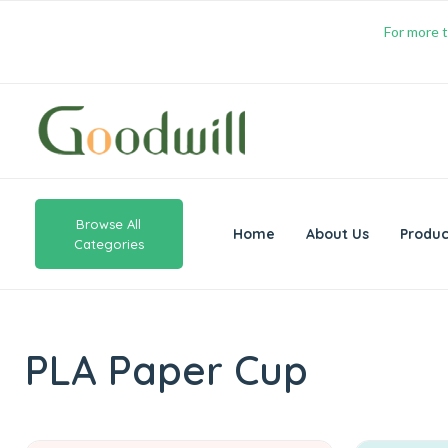
For more t
Browse All
Home
About Us
Produc
Categories
PLA Paper Cup