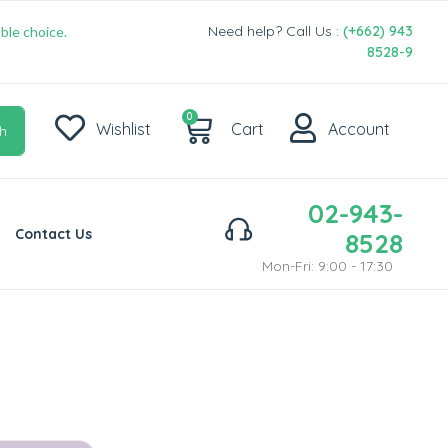
Need help? Call Us :
(+662) 943
ble choice.
8528-9
0
Wishlist
Cart
Account
h
02-943-
Contact Us
8528
Mon-Fri: 9:00 - 17:30